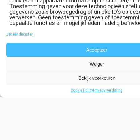
cookies om apparaat-informatie op te slaan en/of t
Toestemming geven voor deze technologieën stelt 
gegevens zoals browsegedrag of unieke ID's op deze
verwerken. Geen toestemming geven of toestemmin
bepaalde functies en mogelijkheden nadelig beïnvlo
Beheer diensten
↻
Accepteer
Weiger
Bekijk voorkeuren
Cookie Policy
Privacy verklaring
Neem contact met ons op
Uw naam: