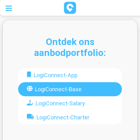
Ontdek ons
aanbodportfolio:
LogiConnect-App
LogiConnect-Base
LogiConnect-Salary
LogiConnect-Charter