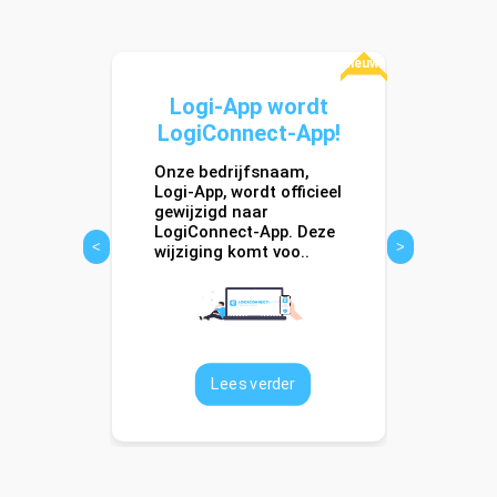
Nieuws
sport
Behou
Logi-App wordt
 met
Onze 
LogiConnect-App!
yZ!
Onze bedrijfsnaam,
be
In een 
Logi-App, wordt officieel
strikte 
gewijzigd naar
en is
en rust
LogiConnect-App. Deze
<
>
voor tr
wijziging komt voo..
bied..
Lees verder
er