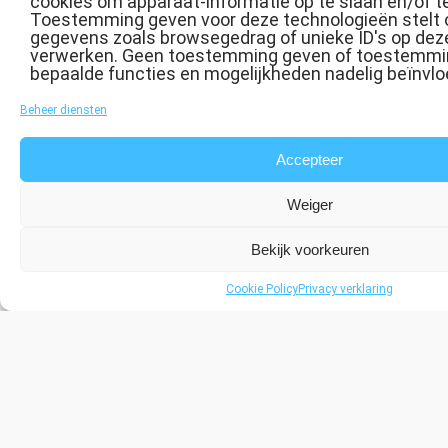
cookies om apparaat-informatie op te slaan en/of t
Toestemming geven voor deze technologieën stelt 
gegevens zoals browsegedrag of unieke ID's op deze
verwerken. Geen toestemming geven of toestemmin
bepaalde functies en mogelijkheden nadelig beïnvlo
Beheer diensten
↻
Accepteer
Weiger
Bekijk voorkeuren
Cookie Policy
Privacy verklaring
Neem contact met ons op
Uw naam: