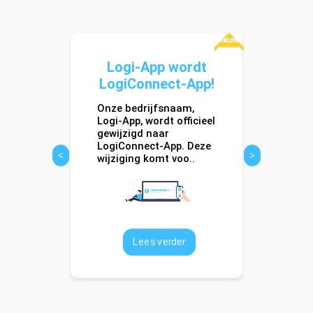
Nieuws
sport
Behou
Logi-App wordt
 met
Onze 
LogiConnect-App!
yZ!
Onze bedrijfsnaam,
be
In een 
Logi-App, wordt officieel
strikte 
gewijzigd naar
en is
en rust
LogiConnect-App. Deze
<
>
voor tr
wijziging komt voo..
bied..
Lees verder
er